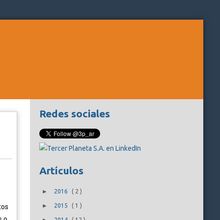
Redes sociales
Artículos
►
2016
(
2
)
►
2015
(
1
)
tos
s o
2014
(
12
)