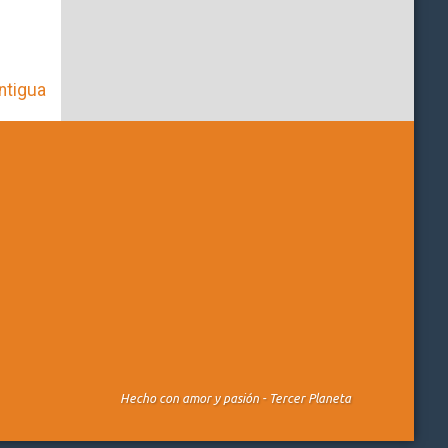
ntigua
Hecho con amor y pasión -
Tercer Planeta