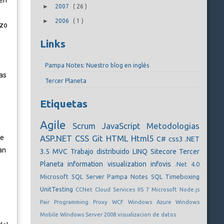
 en
►
2007
(
26
)
►
2006
(
1
)
rzo
Links
Pampa Notes: Nuestro blog en inglés
as
Tercer Planeta
Etiquetas
Agile
Scrum
JavaScript
Metodologias
de
ASP.NET
CSS
Git
HTML
Html5
C#
css3
.NET
an
3.5
MVC
Trabajo distribuido
LINQ
Sitecore
Tercer
Planeta
information visualization
infovis
.Net 4.0
Microsoft SQL Server
Pampa Notes
SQL
Timeboxing
UnitTesting
CCNet
Cloud Services
IIS 7
Microsoft
Node.js
Pair Programming
Proxy
WCF
Windows Azure
Windows
Mobile
Windows Server 2008
visualizacion de datos