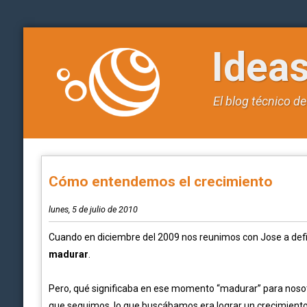
Idea
El blog técnico d
Cómo entendemos el crecimiento
lunes, 5 de julio de 2010
Cuando en diciembre del 2009 nos reunimos con Jose a defin
madurar
.
Pero, qué significaba en ese momento “madurar” para nosot
que seguimos, lo que buscábamos era lograr un crecimiento