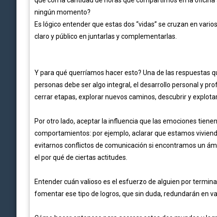
que con la cantidad de horas que compartimos en la oficina
ningún momento?
Es lógico entender que estas dos “vidas” se cruzan en varios
claro y público en juntarlas y complementarlas.
Y para qué querríamos hacer esto? Una de las respuestas q
personas debe ser algo integral, el desarrollo personal y p
cerrar etapas, explorar nuevos caminos, descubrir y explota
Por otro lado, aceptar la influencia que las emociones tie
comportamientos: por ejemplo, aclarar que estamos viviend
evitarnos conflictos de comunicación si encontramos un á
el por qué de ciertas actitudes.
Entender cuán valioso es el esfuerzo de alguien por termin
fomentar ese tipo de logros, que sin duda, redundarán en val