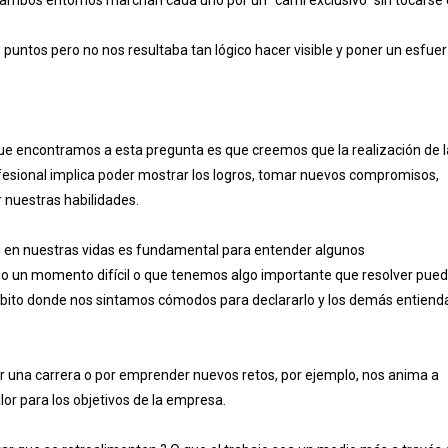
 ambos entornos marchan cada uno por un “carril exclusivo” sin tocarse
 puntos pero no nos resultaba tan lógico hacer visible y poner un esfue
ue encontramos a esta pregunta es que creemos que la realización de l
rofesional implica poder mostrar los logros, tomar nuevos compromisos,
r nuestras habilidades.
nen en nuestras vidas es fundamental para entender algunos
o un momento difícil o que tenemos algo importante que resolver pue
mbito donde nos sintamos cómodos para declararlo y los demás entiend
ar una carrera o por emprender nuevos retos, por ejemplo, nos anima a
or para los objetivos de la empresa.