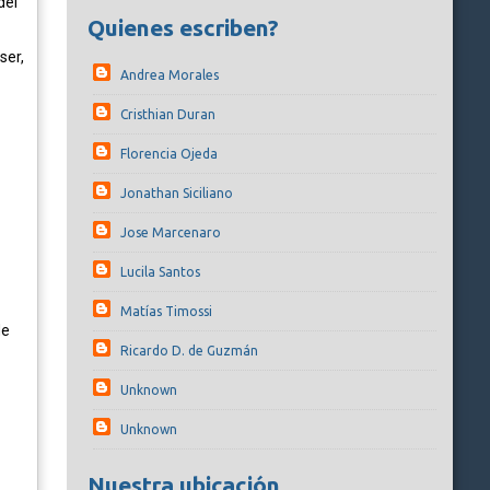
del
Quienes escriben?
ser,
Andrea Morales
Cristhian Duran
Florencia Ojeda
Jonathan Siciliano
Jose Marcenaro
Lucila Santos
Matías Timossi
de
Ricardo D. de Guzmán
Unknown
Unknown
Nuestra ubicación