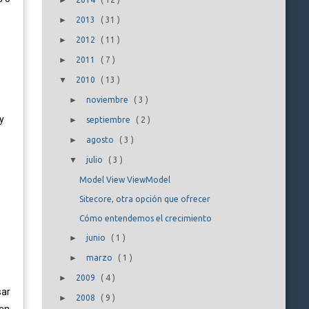
►
►
2013
(
31
)
►
2012
(
11
)
►
2011
(
7
)
▼
2010
(
13
)
►
noviembre
(
3
)
y
►
septiembre
(
2
)
►
agosto
(
3
)
▼
julio
(
3
)
Model View ViewModel
Sitecore, otra opción que ofrecer
Cómo entendemos el crecimiento
►
junio
(
1
)
►
marzo
(
1
)
►
2009
(
4
)
sar
►
2008
(
9
)