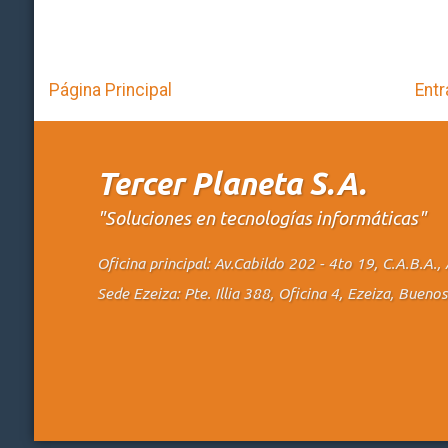
Página Principal
Entr
Tercer Planeta S.A.
"Soluciones en tecnologías informáticas"
Oficina principal: Av.Cabildo 202 - 4to 19, C.A.B.A
Sede Ezeiza: Pte. Illia 388, Oficina 4, Ezeiza, Buen