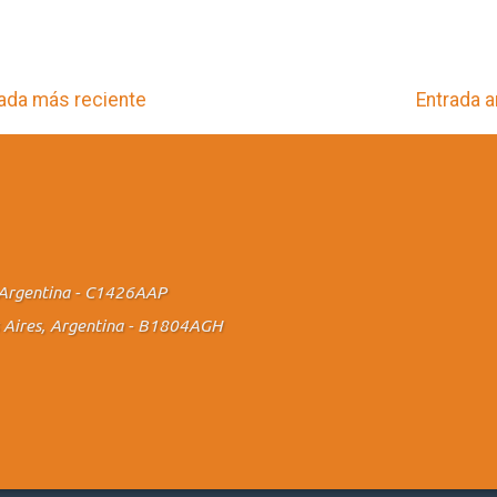
ada más reciente
Entrada a
., Argentina - C1426AAP
os Aires, Argentina - B1804AGH