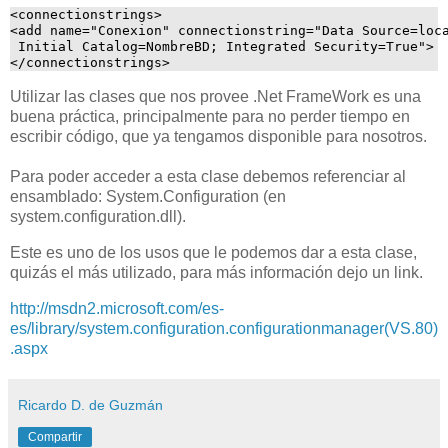
<connectionstrings>
<add name="Conexion" connectionstring="Data Source=loc
 Initial Catalog=NombreBD; Integrated Security=True">
</connectionstrings>
Utilizar las clases que nos provee .Net FrameWork es una
buena práctica, principalmente para no perder tiempo en
escribir código, que ya tengamos disponible para nosotros.
Para poder acceder a esta clase debemos referenciar al
ensamblado: System.Configuration (en
system.configuration.dll).
Este es uno de los usos que le podemos dar a esta clase,
quizás el más utilizado, para más información dejo un link.
http://msdn2.microsoft.com/es-
es/library/system.configuration.configurationmanager(VS.80)
.aspx
Ricardo D. de Guzmán
Compartir