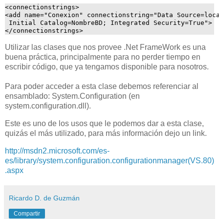
<connectionstrings>
<add name="Conexion" connectionstring="Data Source=loc
 Initial Catalog=NombreBD; Integrated Security=True">
</connectionstrings>
Utilizar las clases que nos provee .Net FrameWork es una
buena práctica, principalmente para no perder tiempo en
escribir código, que ya tengamos disponible para nosotros.
Para poder acceder a esta clase debemos referenciar al
ensamblado: System.Configuration (en
system.configuration.dll).
Este es uno de los usos que le podemos dar a esta clase,
quizás el más utilizado, para más información dejo un link.
http://msdn2.microsoft.com/es-
es/library/system.configuration.configurationmanager(VS.80)
.aspx
Ricardo D. de Guzmán
Compartir