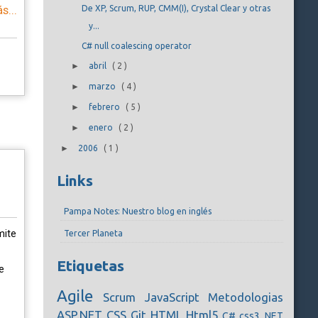
s...
De XP, Scrum, RUP, CMM(I), Crystal Clear y otras
y...
C# null coalescing operator
►
abril
(
2
)
►
marzo
(
4
)
►
febrero
(
5
)
►
enero
(
2
)
►
2006
(
1
)
Links
Pampa Notes: Nuestro blog en inglés
mite
Tercer Planeta
Etiquetas
e
Agile
Scrum
JavaScript
Metodologias
ASP.NET
CSS
Git
HTML
Html5
C#
css3
.NET