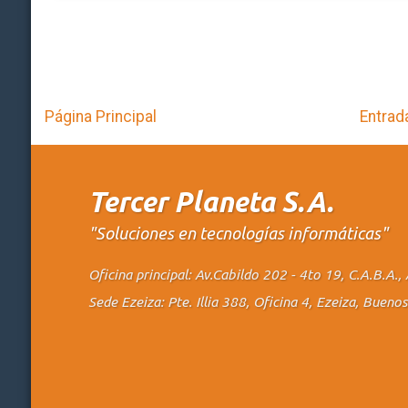
Página Principal
Entrad
Tercer Planeta S.A.
"Soluciones en tecnologías informáticas"
Oficina principal: Av.Cabildo 202 - 4to 19, C.A.B.A
Sede Ezeiza: Pte. Illia 388, Oficina 4, Ezeiza, Buen