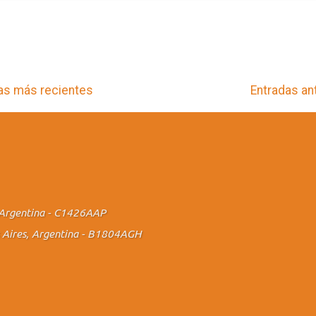
as más recientes
Entradas an
., Argentina - C1426AAP
os Aires, Argentina - B1804AGH