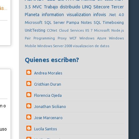
3.5
MVC
Trabajo distribuido
LINQ
Sitecore
Tercer
s...
Planeta
information visualization
infovis
.Net 4.0
Microsoft SQL Server
Pampa Notes
SQL
Timeboxing
UnitTesting
CCNet
Cloud Services
IIS 7
Microsoft
Node.js
Pair Programming
Proxy
WCF
Windows Azure
Windows
Mobile
Windows Server 2008
visualizacion de datos
Quienes escriben?
Andrea Morales
Cristhian Duran
Florencia Ojeda
n o
Jonathan Siciliano
Jose Marcenaro
 uso
Lucila Santos