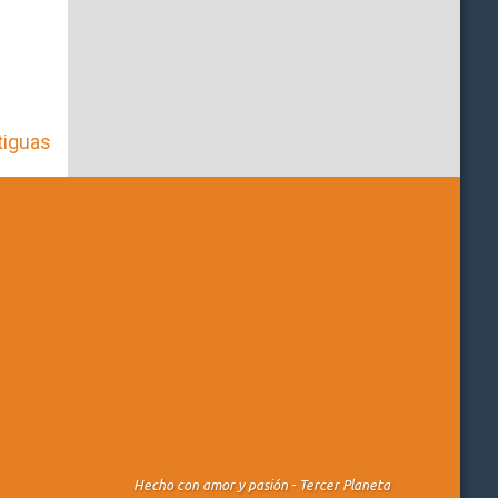
tiguas
Hecho con amor y pasión -
Tercer Planeta