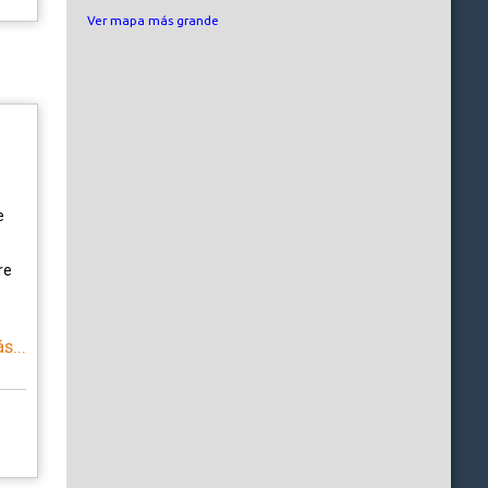
Ver mapa más grande
e
re
s...