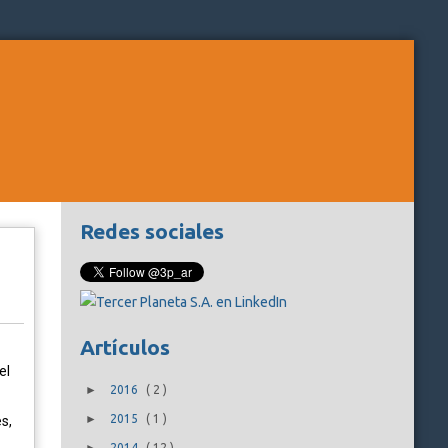
Redes sociales
Artículos
el
►
2016
(
2
)
►
2015
(
1
)
s,
2014
(
12
)